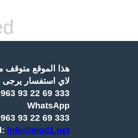
ed
هذا الموقع متوقف مؤ
لاي استفسار يرجى ا
963 93 22 69 333
WhatsApp
963 93 22 69 333
l:
info@mod1.net