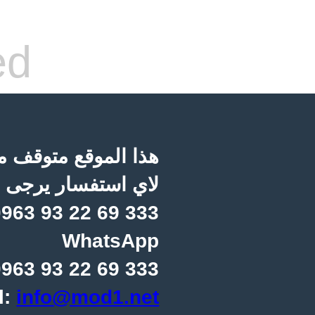
ed
هذا الموقع متوقف مؤ
لاي استفسار يرجى ا
963 93 22 69 333
WhatsApp
963 93 22 69 333
l:
info@mod1.net