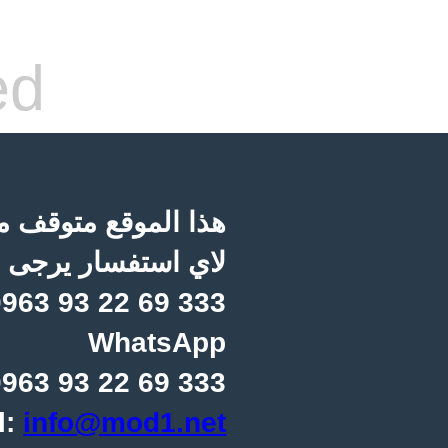
ed
هذا الموقع متوقف مؤ
لاي استفسار يرجى ا
963 93 22 69 333
WhatsApp
963 93 22 69 333
l:
info@mod1.net