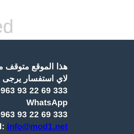
ed
هذا الموقع متوقف مؤ
لاي استفسار يرجى ا
963 93 22 69 333
WhatsApp
963 93 22 69 333
l:
info@mod1.net