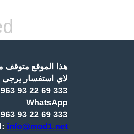
ed
هذا الموقع متوقف مؤ
لاي استفسار يرجى ا
963 93 22 69 333
WhatsApp
963 93 22 69 333
l:
info@mod1.net