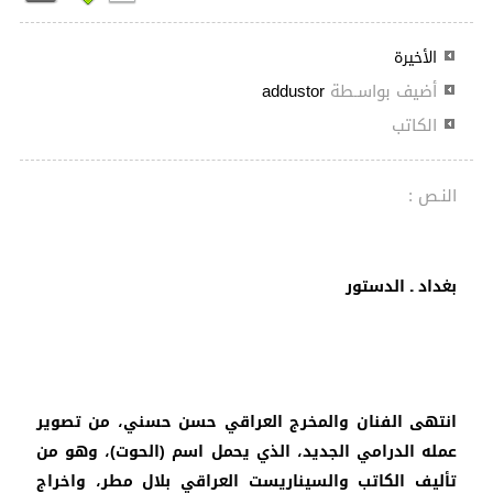
الأخيرة
أضيف بواسـطة
addustor
الكاتب
النـص :
بغداد ـ الدستور
انتهى الفنان والمخرج العراقي حسن حسني، من تصوير
عمله الدرامي الجديد، الذي يحمل اسم (الحوت)، وهو من
تأليف الكاتب والسيناريست العراقي بلال مطر، واخراج