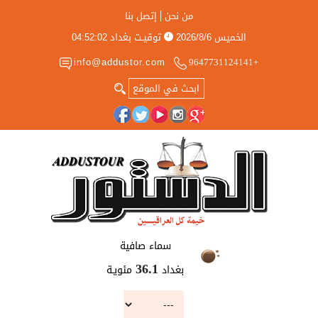
من نحن
إتصل بنا
الخميس
2026/8/6
توقيـت بغداد
04:52:02
info@addustor.com
+9647731124141
سماء صافية
بغداد
مئويـة
36.1