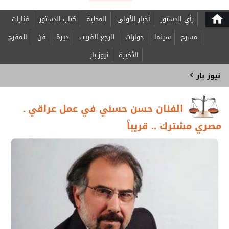
home
رأي الدستور
أخبار الأولى
المحلية
كتاب الدستور
فنارات
مسرح
سينما
حوارات
الرجع القريب
ديرة
فن
المفرج
الأخيرة
نيوز بار
›
نيوز بار
الفنان حسن حسني في عمل عراقي ـ
مصري مشترك .. قريباً