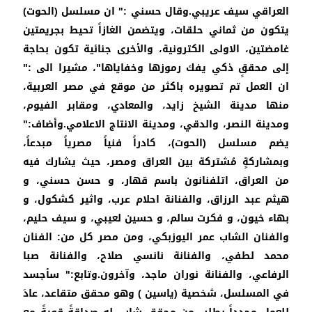
العراقي سيف عريبي.وقال حسني :" ان مسلسل (الحوت)
يتكون من ثماني حلقات، ويتضمن الغازاً تحيط بجريمتين
غامضتين، الاولى الكترونية، والأخرى جنائية تكون بحاجة
إلى محققٍ ذكي يفك رموزها وخفاياها"، مشيرا الى :"
ان العمل تم تصويره باكثر من موقع في مصر العربية،
منها مدينة الشيخ زايد، والمعادي، ومقابر الفيوم،
ومدينة النصر، والدقي، ومدينة الانتاج الاعلامي.وأضاف:"
يضم مسلسل (الحوت)، كادراً فنياً مصرياً مبدعاً،
وبمشاركةٍ مُشتركة بين العراق ومصر، حيث يشارك فيه
من العراق، اتلفنانون باسم قهار، و حسن حسني، و
هيثم عبد الرزاق، والفنانة احلام عرب، واثير كشكول، و
بهاء خيون، و فكرت سالم، و حسين لعيبي، و سيف حليم،
والفنان الشاب عمر اليوزبكي، ومن مصر كل من: الفنان
محمد لطفي، والفنانة نانسي صلاح، والفنانة صبا
الرفاعي، والفنانة نوران ماجد، وآخرون.وتابع:" سأجسد
في المسلسل، شخصية (ياسين ) وهو محقق متقاعد، عادَ