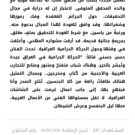
للعمل مجدداً بطلب من محققٍ شاب، له صداقةً قويةً مع
والده المحقق المتوفى، لاعتبار إن له دراية في مجال
التحقيقات، حول الجرائم المُعقدة وفك رموزها
وشفراتها، وقد وافق للعودة لهذا المجال بدعوةٍ منه،
ورغبةً من ياسين، مع شرط العودة للتحقيق بملفٍ مغلق،
بجريمةٍ جنائية قديمة، قد أرقت مشواره المهني، وأغلقت
في وقتها.وحول الحركة الدرامية العراقية، تحدث الفنان
حسن حسني قائلاً: "الحركة الدرامية في العراق جيدة
وتُبشر بالخير، وهناك شباب متفتحٌ ومتنور ومتابع للتجارب
العربية والأجنبية من كُتابٍ ومخرجين.. وبمجال التمثيل
هنالك طاقاتٌ رائعة من كلا الجنسين، تُثلج الصدر وأنا
مُبتهج بها، إلى جانب اعمال عُرضت على الشاشات
العراقية، لا تقل بمستواها الفني عن الأعمال العربية،
منها ليل البنفسج وعرش الشيطان.
المشـاهدات
تاريخ الإضافـة
رقم المحتوى
04/06/2026
237