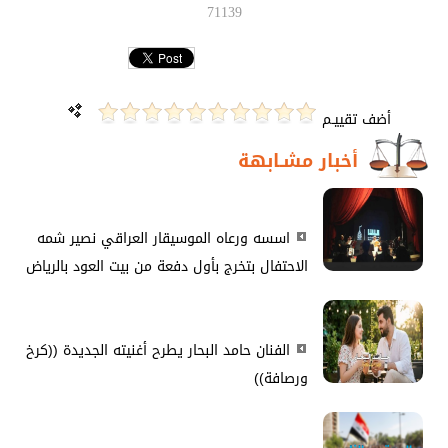
71139
أضف تقييـم
أخبار مشـابهة
اسسه ورعاه الموسيقار العراقي نصير شمه
الاحتفال بتخرج بأول دفعة من بيت العود بالرياض
الفنان حامد البحار يطرح أغنيته الجديدة ((كرخ
ورصافة))