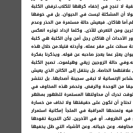
ة لا تنجح في إخفاء كرهها للكلاب.ترفض الكلبة
ولا أن المشكلة ليست في الحيوان، بل في خوفها
لم.أما هاكان، فيعيش حالة مستمرة من الحذر وعدم
رين ومن التعرض للأذى. وكلما ازداد توتره انعكس
ور الأحداث أن هاكان رجل أمن وأن الكلبة هي كلبة
حة سطت على مقر عمله، وأردته قتيلا.من خلال هذه
ن يعبّر عما يعجز صاحبه عن قوله، ويذكرنا بفكرة
ه.وفي حالة الزوجين زيغي وهيلموت، تصبح الكلبة
 علاقتهما الخاصة، بل ينتقل إلى الكائن الذي يعيش
مشاعر الإنسانية لا تبقى سجينة أصحابها، بل تنتشر
يقا من الوحدة والرفض. وتحضر هذه المخاوف في
لوقت تدرك أن محاولتها المستمرة للظهور بمظهر
 تحتاج أن تكون على حقيقتها ولا تخاف من خسارة
 وتمنحها المراقبة في الملجأ إمكانية استمرار
في الظروف، أو في الآخرين. لكن التجربة تقودها
 مخاوفه، وعن خيباته، وعن الأشياء التي ظل يخفيها