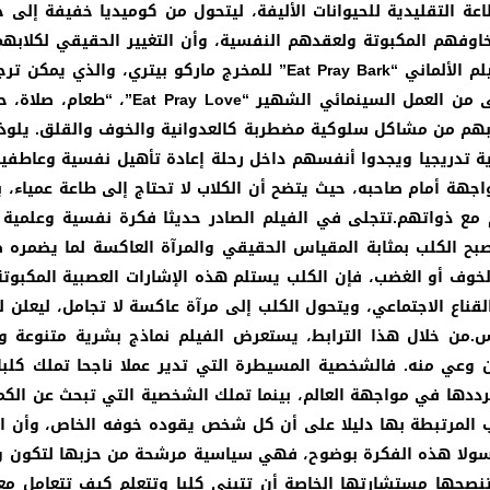
 مفاهيم الطاعة التقليدية للحيوانات الأليفة، ليتحول من كوميديا خفي
هم المكبوتة ولعقدهم النفسية، وأن التغيير الحقيقي لكلابهم و
م الألماني “
Eat Pray Bark” للمخرج ماركو بيتري، والذي يم
 من العمل السينمائي الشهير “
Eat Pray Love”، “طع
م من مشاكل سلوكية مضطربة كالعدوانية والخوف والقلق. يلوذ هؤ
الآية تدريجيا ويجدوا أنفسهم داخل رحلة إعادة تأهيل نفسية وعاط
مواجهة أمام صاحبه، حيث يتضح أن الكلاب لا تحتاج إلى طاعة عمياء
 ذواتهم.تتجلى في الفيلم الصادر حديثا فكرة نفسية وعلمية عمي
بح الكلب بمثابة المقياس الحقيقي والمرآة العاكسة لما يضمره 
و الخوف أو الغضب، فإن الكلب يستلم هذه الإشارات العصبية المك
لقناع الاجتماعي، ويتحول الكلب إلى مرآة عاكسة لا تجامل، ليعلن ل
س.من خلال هذا الترابط، يستعرض الفيلم نماذج بشرية متنوعة
دون وعي منه. فالشخصية المسيطرة التي تدير عملا ناجحا تملك ك
دها في مواجهة العالم، بينما تملك الشخصية التي تبحث عن الكم
ب المرتبطة بها دليلا على أن كل شخص يقوده خوفه الخاص، وأن 
ا هذه الفكرة بوضوح، فهي سياسية مرشحة من حزبها لتكون وزيرة 
صحها مستشارتها الخاصة أن تتبنى كلبا وتتعلم كيف تتعامل معه،