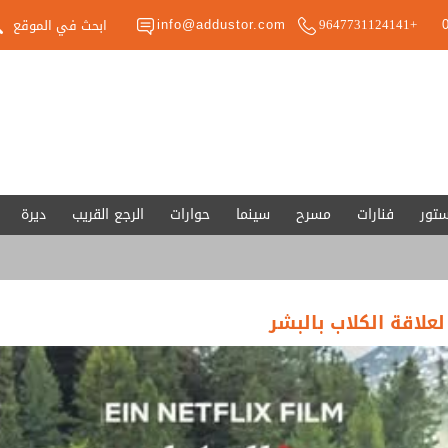
info@addustor.com
+9647731124141
ستور
فنارات
مسرح
سينما
حوارات
الرجع القريب
ديرة
لعلاقة الكلاب بالبشر