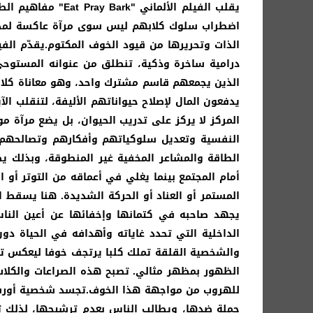
يقلب الفيلم الألماني "
Eat Pray Bark"
اضطراب سلوك كلابهم ليس سوى مرآة عاكسة لمخاوف
الذات وتحريرها من قيود الخوف المكتوم.يقدّم الفيل
درامية ساخرة وذكية، تنطلق من عنوانه المستوحى
الذين يجمعهم قاسم مشترك واحد، وهو معاناة كلابه
يدفعون المال لإصلاح حيواناتهم الأليفة، لتنقلب 
المركز لا يركز على تدريب الحيوان، بل يضع مرآة 
النفسية وتعديل سلوكياتهم وأفكارهم وتصالحهم مع
الطاقة والمشاعر المخفية غير المنطوقة، وبذلك يص
أمام المجتمع بينما يغلي في أعماقه من التوتر أ
المستمر أو العناد أو الحركة الشديدة. هنا يسقط ا
يجهد صاحبه في كتمانها وإخفائها عن أعين النا
الداخلية التي تحدد غاياته وأهدافه في الحياة 
والشخصية القلقة تملك كلبا يرتجف خوفا ليعكس ترد
الظهور بمظهر مثالي. تصبح هذه الصراعات والكلا
للهروب من مواجهة هذا الخوف.تجسد شخصية أورسول
حملة ضدها، ويطالب الناس بعدم ترشيحها، لذلك تن