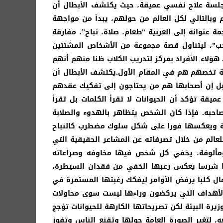
فة إلى جلسة علاج نفسي عميقة، حيث يكتشف الأبطال أن
بالتالي لكل العالم من حولهم، يبدأ من مواجهة
كن ترجمة عنوانه إلى العربية “طعام، صلاة، نباح”، مفارقة
ام، صلاة، حب”، ليتناول قصة مجموعة من الأشخاص المشتتين
لاء الأفراد بمركز لتدريب الكلاب ظنا منهم أنهم
فية تخصهم هم في المقام الأول.يكتشف الأبطال أن
، بل إن أصحابها هم من يحتاجون إلى تفكيك عقدهم
قة تؤكد أن الحيوانات لا تقرأ الكلمات بل تقرأ
صاحبه. فإذا كان الشخص يتظاهر بالهدوء والصلابة
بوتة ويعكسها فورا على شكل سلوك مضطرب كالنباح
لعالم من خلال تصرفاته عن المشاعر الحقيقية التي
 ومألوفة، يخفي كل شخص فيها مخاوفه وصراعاته
لبا شرسا يعكس رعبها الخفي من فقدان السيطرة،
ال كلبا يرفض الأوامر ليفكك رغبتها المستمرة في
الأهداف التي يركضون وراءها ليست سوى محاولات
البيئة لكن تصريحاتها الكارهة للحيوانات تؤجج
 لتغير الصورة العامة حولها وتقنع الناس وتفوز