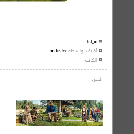
سينما
أضيف بواسـطة
addustor
الكاتب
النـص :