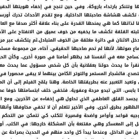
تنكر بارتداء باروكة، وفي حين تنجح في إخفاء هويتها الحقيقي
اة تكشف هشاشة صاحبتها الداخلية. ومع تقدم الأحداث تدرك أورس
لذاتها كما هي يمنحها القدرة على بناء علاقة أكثر صدقا مع العا
 كلبته القلقة تكشف ما يخفيه من خوف عميق من الانفتاح على الآخ
يدخل الاثنان في دائرة مغلقة من الخوف المتبادل.ثم يتكشف عبر مر
اع صوتها، لأنها لم تحم صاحبها الحقيقي، أخاه، من مجموعة مسل
تسامح معه في أنفسنا قد يظهر أمامنا في صورة أخرى، وكأن الحيوا
 نقرأ ما يحدث حولنا بعقلانية بأن كل شخص مسؤول عما يحدث مع
لتصدع. فالشجار المستمر والتوتر الكامن بينهما لا يبقى محصورا في
تعيد التعبير عنه بطريقتها الخاصة. وهنا يلمّح الفيلم إلى أن ال
 بابس، التي تبدو مرحة وعفوية، فتخفي خلف ابتسامتها خوفا عم
 يجسد القلق العاطفي الذي تحاول هي إخفاءه عن الآخرين. ومع ا
لظهور بطرق أخرى. وفي الأخير تتعلم أن لا تخفي مخاوفها وأنها
جيه قواعد وأوامر واضحة وقصيرة للكلب كي تتمكن من التحكم فيه
ل إلى المعسكر وهي مقتنعة بأن المشكلة خارجها: في الكلب، أو 
رج، بل من الداخل. وعندما يبدأ كل واحد منهم في الحديث بصراحة عن