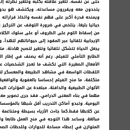
حتى عن نفسه، تتغير علاقته بكلبه وتتغير نظرته 
يتحدون معه ويقررون مساعدته، ويكتشف هو بدوره 
ويمنحه قدرة أكبر على فهم نفسه واتخاذ قراراته
حياتيا بليغا، يتلخص في ضرورة التوقف عن التركيز 
من إسقاط اللوم على الظروف أو على سلوك الكلاب، 
الإيجابية تلقائيا عبر المقود إلى حيواناتهم لتهدأ،
يجعل الحياة تتشكل تلقائيا وتتغير لتصبح هادئة، 
الطابع التأملي للفيلم، رغم أنه يصنف في إطار ا
الأفعال الصغيرة التي تكشف ما تعجز الشخصيات عن ق
اللقطات الواسعة في مشاهد الطبيعة والمعسكر لتذك
متكلفة، ما منح الفيلم إحساسا بالعفوية والواقع
الألوان الطبيعية والدافئة، مبتعدة عن المؤثرات ال
مهما في بناء المعنى الدرامي، فقد جرى تصوير معظم
اليومية. وتبدو أماكن التدريب أقل شبها بالمؤسسات
عن كلابها فقط.كما جاءت الأزياء بسيطة ومتناغمة
مبالغة. وساعد هذا التوجه في منح العمل طابعا واق
المتوازن في إعطاء مساحة للحوارات وللحظات الص