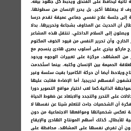
 ثانية ليحافظ على الفندق ويحبط كل جهود بيعه،
 لا يجعلها أكبر، بل يحرر الإنسان من سطوتها،
فة إلى جلسة علاج نفسي جماعي عميقة تقدم درسا
طال أن الحديث عن المخاوف بشجاعة وتحريرها، بدلا
 ويصلون إلى السلام الداخلي، تنتقل هذه المشاعر
ير الخارج، وأن تحرير النفس من قيود الخوف المكتوم
مخرج ماركو بيتري على أسلوب بصري هادئ ينسجم مع
ر من المشاهد، مركزة على تعبيرات الوجوه وردود
لاقة الحميمة بين الإنسان وكلبه، بينما استُخدمت
ح.ويلاحظ أيضا أن حركة الكاميرا بقيت سلسة وغير
شفون أنفسهم تدريجيا. أما الإضاءة فغلبت عليها
واجهة الذاتية.كما لعب اختيار مواقع التصوير دورا
ات على التحرر والتجدد والابتعاد عن ضغوط الحياة
 فكرة أن الشخصيات جاءت لتتعلم شيئا عن نفسها لا
لفة تعكس شخصياتها ومواقعها الاجتماعية من دون
ية للأبطال. كذلك أسهم المونتاج الهادئ والإيقاع
ن دون أن تفرض نفسها على المشاهد، محافظة على