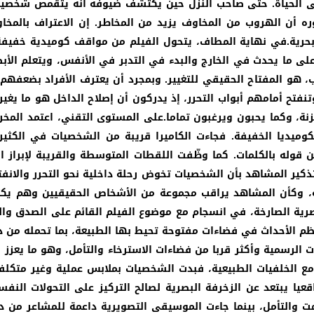
إلى الحياة. حتى صاحب النزل حين يكتشف ضيوفه أنه يتقمص شخصية
أن الهروب من المخاوف يزيد من المخاطر. إن الاعتراف بالمخاوف
 بحرية.في نهاية المطاف، يتحول الفيلم من مواقف كوميدية خفي
على ما يحدث في الخارج والبدء في التدبر في الأنفس، ويتعلم الأب
هو المفتاح الحقيقي للتغيير. وبمجرد أن يعترف الأفراد بضعفهم
 وتنفتح أمامهم أبواب التحرر، إذ يدركون أن إصلاح الداخل هو ما يغ
متزنة، وكما يحبون ويرغبون تماما.على المستوى التقني، اعتمد ال
لكوميديا الخفيفة. فجاءت الكاميرا قريبة من الشخصيات في الكثي
وله بالكلمات. كما وظّفت اللقطات المتوسطة والقريبة لإبراز الع
ير المشاهد بأن الشخصيات تخوض رحلة داخلية نحو التحرر والانفتا
ية، وكأن المشاهد يراقب مجموعة من الأشخاص الحقيقيين وهم يكت
بصرية الصارخة، في انسجام مع موضوع الفيلم القائم على الصدق والم
 الأحداث في فضاءات مفتوحة تحيط بها الطبيعة، بما تحمله من دلال
 الرسمية وأكثر قربا من فضاءات الاسترخاء والتأمل، وهو ما يعزز
 مع الخلفيات الطبيعية، فبدت الشخصيات بملابس عملية وغير متك
عيا يبتعد عن الزخرفة البصرية لصالح التركيز على التحولات النفس
مت والتأمل، بينما جاءت الموسيقى التصويرية داعمة للمشاعر م