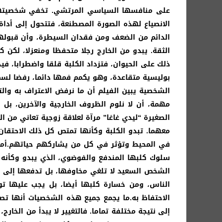
على منافسها السياسي المرتشي. تخفي شخصيتها وت
الانصياع لهذه الصورة المصطنعة، فتتحول إلى أد
الدائم من الضعف ومن فقدان السيطرة، وأن قبولها 
الثقة. يبدو من الخارج رجلا متحفظا ومنعزلا، لكن
ذلك على الحيوان، فتزداد الكلبة قلقا واضطرابا، ف
بوليسية متقاعدة، وهو يكمم فمها دائما، رفضا لسم
الشخصية يبين الفيلم أن ما نرفض الاعتراف به وال
مهمة، أن لا نلوم الظروف الخارجية والآخرين، بل
الصغيرة “ليدي غاغا” مرآة لعلاقة زوجية تعاني من ا
معهما. تبدو الكلبة وكأنها تمتص كل ذلك الاحتقان و
في المحيط وتؤثر في كل من يشاركهم حياتهم.أما
سلوك كلبها المندفع والفوضوي، الذي يبدو وكأنه
الشخص السعيد لا تلغي مخاوفها، بل تدفعها إلى ا
الناس، ومن خسارة كلبها أيضا، بل يجب عليها تو
الاحتفاظ به.ما يجمع جميع هذه الشخصيات أنها تص
إلى نتيجة مختلفة تماما. فالتغيير لا يبدأ من الخا