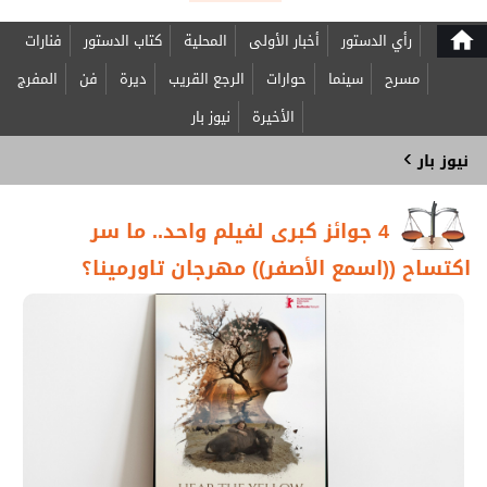
home
رأي الدستور
أخبار الأولى
المحلية
كتاب الدستور
فنارات
مسرح
سينما
حوارات
الرجع القريب
ديرة
فن
المفرج
الأخيرة
نيوز بار
›
نيوز بار
4 جوائز كبرى لفيلم واحد.. ما سر
اكتساح ((اسمع الأصفر)) مهرجان تاورمينا؟