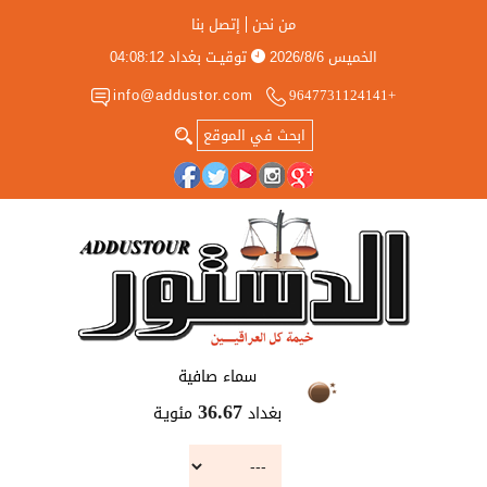
من نحن
إتصل بنا
الخميس
2026/8/6
توقيـت بغداد
04:08:12
info@addustor.com
+9647731124141
سماء صافية
بغداد
مئويـة
36.67