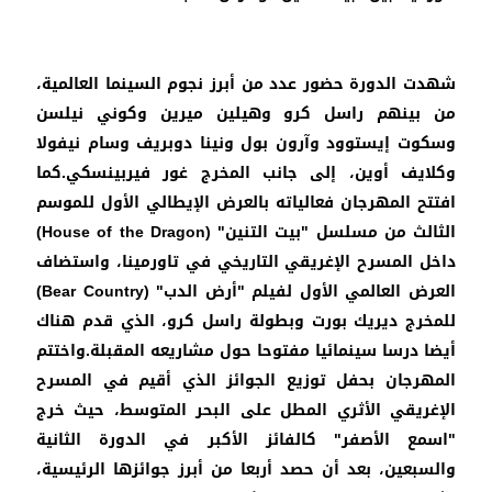
شهدت الدورة حضور عدد من أبرز نجوم السينما العالمية،
من بينهم راسل كرو وهيلين ميرين وكوني نيلسن
وسكوت إيستوود وآرون بول ونينا دوبريف وسام نيفولا
وكلايف أوين، إلى جانب المخرج غور فيربينسكي.كما
افتتح المهرجان فعالياته بالعرض الإيطالي الأول للموسم
الثالث من مسلسل "بيت التنين" (
House of the Dragon)
داخل المسرح الإغريقي التاريخي في تاورمينا، واستضاف
العرض العالمي الأول لفيلم "أرض الدب" (
Bear Country)
للمخرج ديريك بورت وبطولة راسل كرو، الذي قدم هناك
أيضا درسا سينمائيا مفتوحا حول مشاريعه المقبلة.واختتم
المهرجان بحفل توزيع الجوائز الذي أقيم في المسرح
الإغريقي الأثري المطل على البحر المتوسط، حيث خرج
"اسمع الأصفر" كالفائز الأكبر في الدورة الثانية
والسبعين، بعد أن حصد أربعا من أبرز جوائزها الرئيسية،