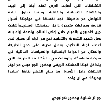
التشققات التي أصابت الأرض تمتد أيضا إلى البيت
والعلاقات الإنسانية والعائلية. وبينما تحاول إعادة
التواصل مع ماضيها، تجد نفسها في مواجهة أسرار
قديمة وصراعات متجذرة داخل مجتمعها المحلي.وأشادت
جين كامبيون بالفيلم خلال إعلان النتائج، واصفة إياه بأنه
عمل شديد الشعرية والتعقيد نجح في ترك أثر عميق لدى
أعضاء لجنة التحكيم، بفضل قدرته على دمج الطبيعة
والمكان مع الدراما الإنسانية والسياسات العائلية في
سردية متماسكة. وتوقفت في حديثها عند الطريقة التي
يتداخل فيها المشهد الريفي وحضور الجواميس مع توتر
العلاقات داخل الأسرة، بما يمنح الفيلم طابعا "ساحرا
ومربكا" في آن واحد.
جوائز شبابية وحضور هوليودي