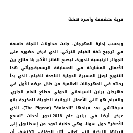
قرية متشققة وأسرة هشة
وبحسب إدارة المهرجان، جاءت مداولات اللجنة حاسمة
في ترجيح كفة الفيلم التركي، الذي فرض حضوره على
الجوائز الرئيسية للدورة، ليصبح الفائز الأكبر بلا منازع بين
الأعمال المشاركة في المسابقة الرسمية.ويأتي هذا
التتويج ليعزز المسيرة الدولية الناجحة للفيلم، الذي بدأ
رحلته في المهرجانات العالمية من خلال عرضه الأول في
مهرجان برلين السينمائي الدولي مطلع العام الجاري.
والفيلم هو ثاني الأعمال الروائية الطويلة للمخرجة بانو
سيفاتشي بعد فيلمها "الحمامة" (
The Pigeon)، الذي
عرض أيضا في برلين عام 2018.تدور أحداث "اسمع
الأصفر" حول سونا، وهي مغنية تعود من إسطنبول إلى
قريتها التركية التي تعاني آثار الجفاف، لتكتشف أن