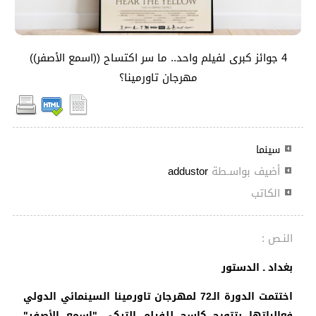
4 جوائز كبرى لفيلم واحد.. ما سر اكتساح ((اسمع الأصفر))
مهرجان تاورمينا؟
سينما
أضيف بواسـطة
addustor
الكاتب
النـص :
بغداد ـ الدستور
اختتمت الدورة الـ72 لمهرجان تاورمينا السينمائي الدولي
فعالياتها بتتويج كاسح للفيلم التركي "اسمع الأصفر"