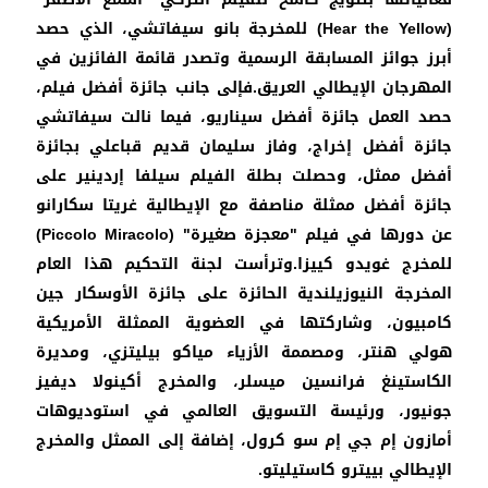
(
Hear the Yellow) للمخرجة بانو سيفاتشي، الذي حصد
أبرز جوائز المسابقة الرسمية وتصدر قائمة الفائزين في
المهرجان الإيطالي العريق.فإلى جانب جائزة أفضل فيلم،
حصد العمل جائزة أفضل سيناريو، فيما نالت سيفاتشي
جائزة أفضل إخراج، وفاز سليمان قديم قباعلي بجائزة
أفضل ممثل، وحصلت بطلة الفيلم سيلفا إردينير على
جائزة أفضل ممثلة مناصفة مع الإيطالية غريتا سكارانو
عن دورها في فيلم "معجزة صغيرة" (
Piccolo Miracolo)
للمخرج غويدو كييزا.وترأست لجنة التحكيم هذا العام
المخرجة النيوزيلندية الحائزة على جائزة الأوسكار جين
كامبيون، وشاركتها في العضوية الممثلة الأمريكية
هولي هنتر، ومصممة الأزياء مياكو بيليتزي، ومديرة
الكاستينغ فرانسين ميسلر، والمخرج أكينولا ديفيز
جونيور، ورئيسة التسويق العالمي في استوديوهات
أمازون إم جي إم سو كرول، إضافة إلى الممثل والمخرج
الإيطالي بييترو كاستيليتو.