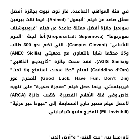
في فئة المواهب الصاعدة، فاز توت نيوت بجائزة أفضل
ممثل صاعد عن فيلم "أنيمول" (
Animol)، فيما نالت بيرفين
سونميز جائزة أفضل ممثلة صاعدة عن فيلم "غروبيوشتات
سوبرنوفا" (
Gropiusstadt Supernova).أما لجنة "الحرم
الشبابي" (
Campus Giovani)، التي تضم نحو 300 طالب
و25 محكما شابا بالتعاون مع جمعيتي (
ANEC Sicilia)
و(
AGIS Sicilia)، فقد منحت جائزة "كاريدينو الذهبي"
(
Cariddino d’Oro) لفيلم "حظ سعيد، استمتع ولا تمت"
(
Good Luck, Have Fun, Don’t Die) للمخرج غور
فيربينسكي، بينما حصل فيلم "معجزة صغيرة" على تنويه
خاص.وفي فئة الأفلام القصيرة، ذهبت جائزة (
ARCA)
لأفضل فيلم قصير خارج المسابقة إلى "خيوط غير مرئية"
(
Fili Invisibili) للمخرج فابيو شيفيليتي.
تاورمينا بين "بيت التنين" و"أرض الدب"