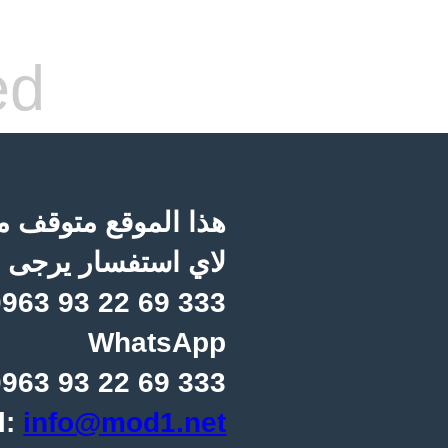
ed
هذا الموقع متوقف مؤ
لاي استفسار يرجى ا
963 93 22 69 333
WhatsApp
963 93 22 69 333
l:
info@mod1.net