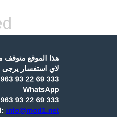
ed
هذا الموقع متوقف مؤ
لاي استفسار يرجى ا
963 93 22 69 333
WhatsApp
963 93 22 69 333
l:
info@mod1.net