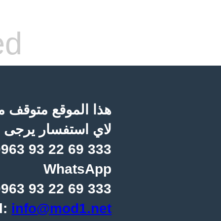
ed
هذا الموقع متوقف مؤ
لاي استفسار يرجى ا
963 93 22 69 333
WhatsApp
963 93 22 69 333
l:
info@mod1.net