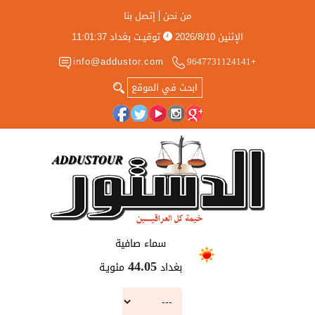
من نحن
إتصل بنا
الإثنين
2026/8/10
توقيـت بغداد
11:01:37
info@addustor.com
+9647731124141
سماء صافية
بغداد
مئويـة
44.05