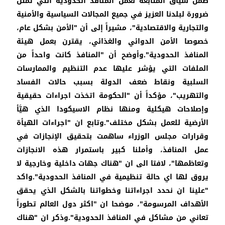
ضمن سياق المتابعة لعمل المنافذ الحدودية التي تمثل
ضرورة لبلدنا العزيز في جميع المجالات السياسية والأمنية
والتجارية والاقتصادية"، مشيراً إلى أن "الأمن بشكل عام،
خصوصا الأمن الدوائي والغذائي، يقترن بعمل هيئة
المنافذ الحدودية".وأوضح أن "المنافذ كانت واحداً من
الملفات التي يؤشر عليها عدم التنظيم والممارسات
السلبية ونقاط ضعف الدولة بسبب حالات الفساد
والتهريب"، مؤكداً أن "الحكومة اتخذت اجراءات حقيقية
وإصلاحات هيكلية ومنها نظام الاسيكودا الذي هيَّأ
الأرضية للعمل بشكل مختلف".وتابع ان "اجراءات الهيأة
وقرارات مجلس الوزراء ساهمت بتحقيق الإنجازات في
عمل المنافذ، وأملنا كبير باستمرار هذه الانجازات
وتعاظمها"، لافتا الى ان "هناك جهات داخلية وخارجية لا
يروق لها اي حالة تنظيمية في المنافذ الحدودية".واكد
"علينا ان نحدد اجراءاتنا وخطواتنا بالشكل الذي يحقق
الأهداف المرسومة"، موضحا ان "اكثر دول العالم تطوراً
تعاني من مشاكل في المنافذ الحدودية".وذكر ان "هناك