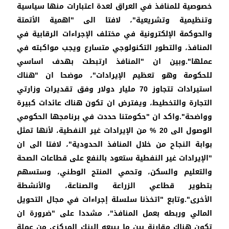
خصوصية للمنافذ في العراق لعدة اعتبارات منها سياسية
وتنظيمية وتشريعية"، لافتا الى "اهمية الأتمتة
والحوكمة الإلكترونية في مختلف الإجراءات الرقابية في
المنافذ، والتطور التكنولوجي متسارع ويجب مواكبته في
عملها".وبين ان "المنافذ ارتبطت بهدف اساسي
للحكومة وهو تعظيم الإيرادات"، موضحا ان "هناك
استيرادات تتجاوز 70 مليار دولار وفق تقديرات وزارتي
التجارة والتخطيط، ويفترض ان تكون هناك عائدات كبيرة
وواضحة".واكد ان "حكومتنا حددت في برنامجها الحكومي
الوصول الى 20 % من الإيرادات غير النفطية، لأنها تمثل
بوابة النجاح من خلال المنافذ الحدودية"، لافتا الى ان
"الإيرادات غير النفطية ستعود بالنفع على قطاعات الصحة
والتعليم والسكن، وتحمي المنتج الوطني، وستسهم
بتطوير قطاعي الزراعة والصناعة، والأنشطة
الأخرى".وتابع "اتخذنا سلسلة إجراءات في مجال التحويل
المالي وربطه بعمل المنافذ"، مشددا على "ضرورة ان
تكون هناك مقارنة بين ما يبيعه البنك المركزي من عملة