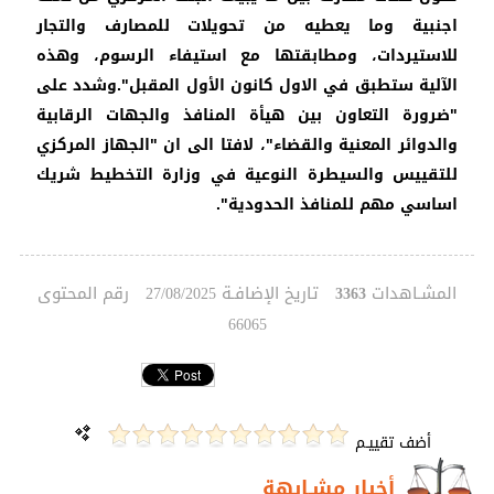
اجنبية وما يعطيه من تحويلات للمصارف والتجار
للاستيردات، ومطابقتها مع استيفاء الرسوم، وهذه
الآلية ستطبق في الاول كانون الأول المقبل".وشدد على
"ضرورة التعاون بين هيأة المنافذ والجهات الرقابية
والدوائر المعنية والقضاء"، لافتا الى ان "الجهاز المركزي
للتقييس والسيطرة النوعية في وزارة التخطيط شريك
اساسي مهم للمنافذ الحدودية".
المشـاهدات
تاريخ الإضافـة
رقم المحتوى
27/08/2025
3363
66065
أضف تقييـم
أخبار مشـابهة