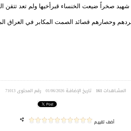
د صخراً ضيعت الخنساء قبرأخيها ولم تعد تتقن الرث
تشردهم وحصارهم قصائد الصمت المكابر في العراق ال
المشـاهدات
تاريخ الإضافـة
رقم المحتوى
71013
01/06/2026
161
أضف تقييـم