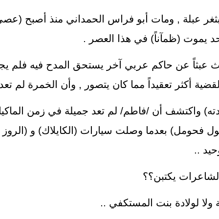
ثغر عبلة , ومات أبو فراس الحمداني منذ أصبح (عصي 
د يموت (ظمآناً) في هذا العصر .
 عبثاً عن حاكم عربي آخر يستحق المدح فيه فلم يجد
ضية أكثر تعقيداً مما كان يتصور , وأن الخمرة لم تعد (
ته) واكتشف أن /فاطم/ لم تعد جميلة في زمن الماكياج 
خول فحومل) بعدما وصلت سيارات (الكايلاك) و (الروز 
يد ..
الشاعرات يكتبن؟؟
ة ولا لولادة بنت المستكفي ..