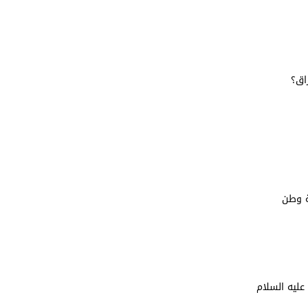
اق؟
ة وطن
عليه السلام