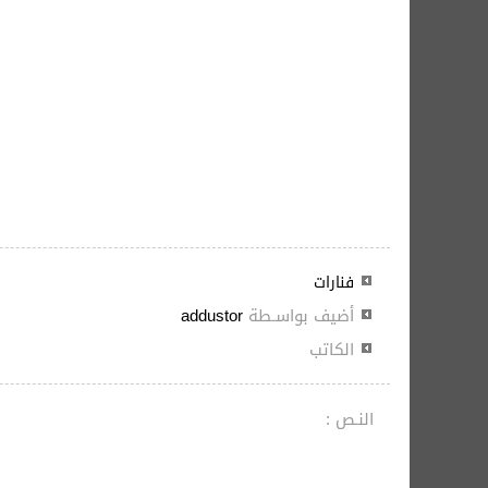
فنارات
أضيف بواسـطة
addustor
الكاتب
النـص :