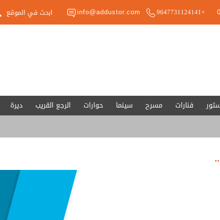
info@addustor.com
+9647731124141
ستور
فنارات
مسرح
سينما
حوارات
الرجع القريب
ديرة
.