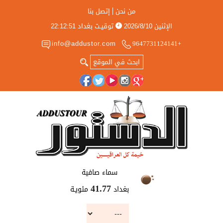
من نحن
إتصل بنا
الإثنين
2026/8/10
توقيـت بغداد
22:12:51
info@addustor.com
+9647731124141
سماء صافية
بغداد
مئويـة
41.77