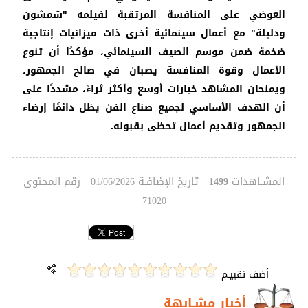
العوضي على المنافسة المرتقبة لفيلمه "شمشون
ودليلة" مع أعمال سينمائية أخرى ذات ميزانيات إنتاجية
ضخمة ضمن موسم الصيف السينمائي، مؤكدًا أن تنوع
الأعمال وقوة المنافسة يصبان في صالح الجمهور،
ويمنحان المشاهد خيارات أوسع وأكثر ثراءً، مشددًا على
أن الهدف الأساسي لجميع صناع الفن يظل دائمًا إرضاء
الجمهور وتقديم أعمال تحظى بقبوله.
المشـاهدات
تاريخ الإضافـة
رقم المحتوى
01/06/2026
1499
71020
أضف تقييـم
أخبار مشـابهة