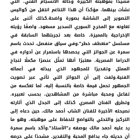
مشيدًا بموهبته الكبيرة وحالة الانسجام الفني، التي
نشأت بينهما، مؤكدًا أن هذا التناغم انتقل من كواليس
التصوير إلى الشاشة بصورة واضحة.كذلك أثنى على
تعاونه مع المخرج السوري السدير مسعود، واصفًا رؤيته
الإخراجية بالمميزة، خاصة بعد تجربتهما السابقة في
مسلسل "منعطف خطر".وفي سياق منفصل، تحدث باسم
سمرة عن الجوائز التي يحصدها باستمرار عن أدواره في
الدراما المصرية، معتبرًا أنها تمثّل عنصرًا مكملًا لنجاح
الممثل وتقديرًا للمجهود الذي يبذله في أعماله
الفنية.ولفت إلى أن الجوائز التي تأتي عبر تصويت
الجمهور تحمل قيمة خاصة بالنسبة إليه، لما تعكسه من
تفاعل ومحبة مباشرة من المشاهدين، بحسب تعبيره.
وتطرق الفنان المصري كذلك إلى الجدل الذي أثارته
نصيحته الأخيرة للفنان الشاب أحمد مالك، حين دعاه إلى
التركيز والتحلي بالتواضع للحفاظ على موهبته، وهو ما
رد عليه أحمد مالك بوصفه بـ"الأستاذ".وأكد باسم سمرة
أن حديثه جاء بدافع المحبة والتقدير، مشددًا على حرصه