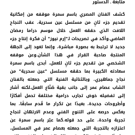
متابعة ـ الدستور
كشف الفنان المصري باسم سمرة موقفه من إمكانية
تقديم جزء ثانٍ من مسلسل عين سحرية، عقب النجاح
اللافت الذي حققه العمل خلال موسم دراما رمضان
الماضي.وأكد في تصريحات لـ"إرم نيوز" أن فكرة إنتاج جزء
جديد لا ترتبط به بصورة مباشرة، وإنما تعود إلى الجهة
المنتجة صاحبة القرار في هذا الشأن.وعن موقفه
الشخصي من تقديم جزء ثانٍ للعمل، أبدى باسم سمرة
سعادته الكبيرة بما حققه مسلسل "عين سحرية" من
نجاح جماهيري، وبالثنائية الفنية التي جمعته بالفنان
الشاب عصام عمر إلى جانب بقية صُنّاع العمل.لكنه أشار
إلى تفضيله خوض تجارب درامية مختلفة تحمل أفكارًا
وأطروحات جديدة، بعيدًا عن تكرار ما قُدم سابقًا، بما
يعكس حرصه على التنوع الفني وعدم الارتهان لنجاح
تجربة واحدة، على حد قوله.كما عبّر باسم سمرة عن
اعتزازه بالتجربة التي جمعته بعصام عمر في المسلسل،