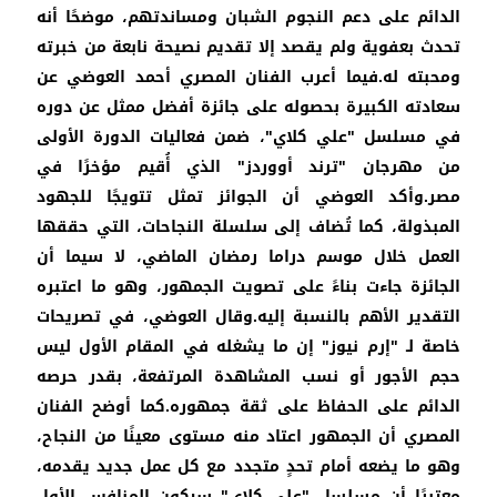
الدائم على دعم النجوم الشبان ومساندتهم، موضحًا أنه
تحدث بعفوية ولم يقصد إلا تقديم نصيحة نابعة من خبرته
ومحبته له.فيما أعرب الفنان المصري أحمد العوضي عن
سعادته الكبيرة بحصوله على جائزة أفضل ممثل عن دوره
في مسلسل "علي كلاي"، ضمن فعاليات الدورة الأولى
من مهرجان "ترند أووردز" الذي أُقيم مؤخرًا في
مصر.وأكد العوضي أن الجوائز تمثل تتويجًا للجهود
المبذولة، كما تُضاف إلى سلسلة النجاحات، التي حققها
العمل خلال موسم دراما رمضان الماضي، لا سيما أن
الجائزة جاءت بناءً على تصويت الجمهور، وهو ما اعتبره
التقدير الأهم بالنسبة إليه.وقال العوضي، في تصريحات
خاصة لـ "إرم نيوز" إن ما يشغله في المقام الأول ليس
حجم الأجور أو نسب المشاهدة المرتفعة، بقدر حرصه
الدائم على الحفاظ على ثقة جمهوره.كما أوضح الفنان
المصري أن الجمهور اعتاد منه مستوى معينًا من النجاح،
وهو ما يضعه أمام تحدٍ متجدد مع كل عمل جديد يقدمه،
معتبرًا أن مسلسل "علي كلاي" سيكون المنافس الأول