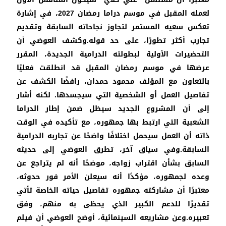
لعمله المقبل في موسم دراما رمضان 2027، في إشارة
تعكس سعيه المستمر لتجاوز نجاحاته السابقة وتقديم
تجارب أكثر تطورًا، على حد قوله.وكشف العوضي أن
التحضيرات الأولية لبطولته الدرامية الجديدة، المقرر
عرضها في موسم رمضان المقبل قد انطلقت فعليًا
بالتعاون مع المؤلف محمود حمدان، رافضًا الكشف عن
تفاصيل العمل أو الشخصية التي سيجسدها. لكنه أشار
إلى أن المشروع الجديد سيظل ضمن إطار الدراما
الشعبية التي ارتبط بها جمهوره، مع تأكيده في الوقت
ذاته أن العمل سيحمل اختلافًا واضحًا عن تجاربه الدرامية
السابقة.وفي سياق آخر، تطرق العوضي إلى حديثه
السابق بشأن اقتراب زواجه، موضحًا أنه لم يتراجع عن
وعده لجمهوره، مؤكدًا أنه سيعلن الأمر فور حدوثه،
معتبرًا أن مشاركته جمهوره تفاصيل حياته الخاصة تأتي
تقديرًا للدعم الكبير الذي يحظى به منهم، وفق
تعبيره.وعن مشاريعه السينمائية، أوضح العوضي أن فيلم