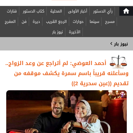
home
رأي الدستور
أخبار الأولى
المحلية
كتاب الدستور
فنارات
مسرح
سينما
حوارات
الرجع القريب
ديرة
فن
المفرج
الأخيرة
نيوز بار
›
نيوز بار
أحمد العوضي: لم أتراجع عن وعد الزواج..
وسأعلنه قريباً باسم سمرة يكشف موقفه من
تقديم ((عين سحرية 2))