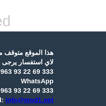
ed
هذا الموقع متوقف مؤ
لاي استفسار يرجى ا
963 93 22 69 333
WhatsApp
963 93 22 69 333
l:
info@mod1.net