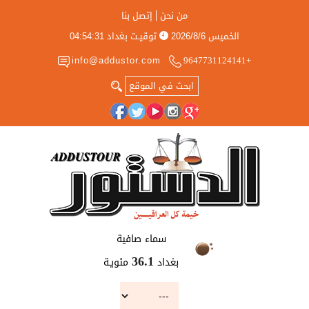
من نحن
إتصل بنا
الخميس
2026/8/6
توقيـت بغداد
04:54:31
info@addustor.com
+9647731124141
سماء صافية
بغداد
مئويـة
36.1