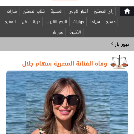
home
رأي الدستور
أخبار الأولى
المحلية
كتاب الدستور
فنارات
مسرح
سينما
حوارات
الرجع القريب
ديرة
فن
المفرج
الأخيرة
نيوز بار
›
نيوز بار
وفاة الفنانة المصرية سهام جلال