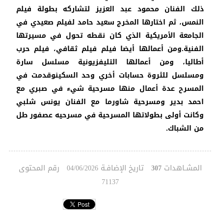
ذلك الفنان محمود عبد العزيز لتشاركه بطولة فيلم
النمس، ثم اختارها المخرج سعيد حامد لفيلم صعيدي في
الجامعة الأمريكية الذي كان نقطه تحول في مسيرتها
الفنية.ومن أعمالها أيضا فيلم فيلم ثقافي، فيلم حرب
أطاليا، ومن أعمالها التليفزيونية مسلسل سارة
ومسلسل للثروة حسابات أخري وحد السكينوقدمت في
المسرح عدة أعمال منها مسرحية شيء في صبري مع
احمد بدير ومسرحية شاورما مع الفنان يونس شلبي
وكانت أولى بطولاتها المسرحية في مسرحيه عصفور طل
من الشباك.
المشـاهدات
تاريخ الإضافـة
رقم المحتوى
04/06/2026
307
71137