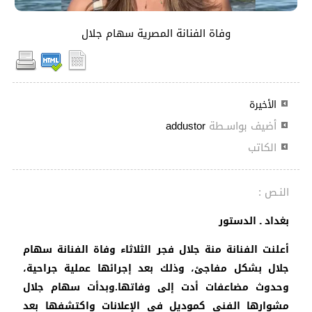
وفاة الفنانة المصرية سهام جلال
الأخيرة
أضيف بواسـطة
addustor
الكاتب
النـص :
بغداد ـ الدستور
أعلنت الفنانة منة جلال فجر الثلاثاء وفاة الفنانة سهام
جلال بشكل مفاجئ، وذلك بعد إجرائها عملية جراحية،
وحدوث مضاعفات أدت إلى وفاتها.وبدأت سهام جلال
مشوارها الفني كموديل في الإعلانات واكتشفها بعد