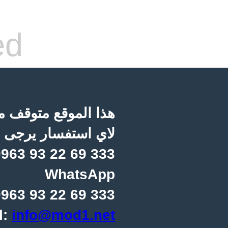
ed
هذا الموقع متوقف مؤ
لاي استفسار يرجى ا
963 93 22 69 333
WhatsApp
963 93 22 69 333
l:
info@mod1.net