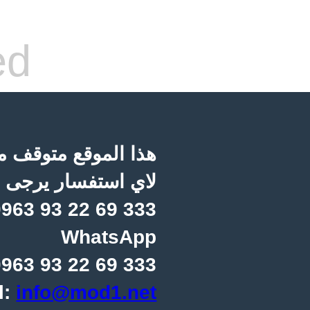
ed
هذا الموقع متوقف مؤ
لاي استفسار يرجى ا
963 93 22 69 333
WhatsApp
963 93 22 69 333
l:
info@mod1.net