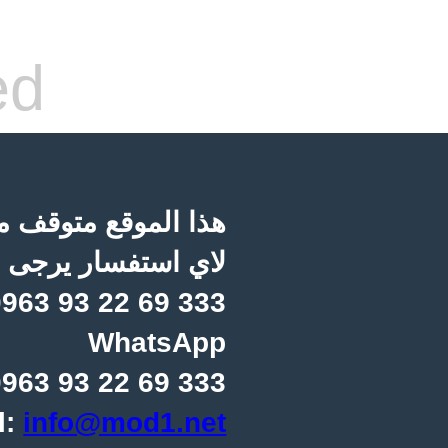
ed
هذا الموقع متوقف مؤ
لاي استفسار يرجى ا
963 93 22 69 333
WhatsApp
963 93 22 69 333
l:
info@mod1.net