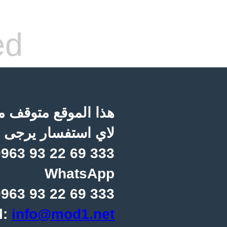
ed
هذا الموقع متوقف مؤ
لاي استفسار يرجى ا
963 93 22 69 333
WhatsApp
963 93 22 69 333
l:
info@mod1.net